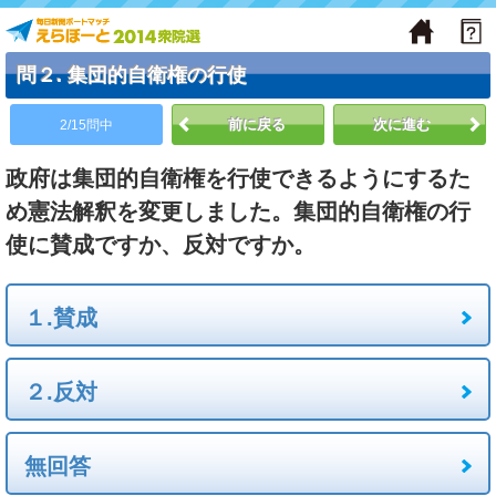
問２. 集団的自衛権の行使
前に戻る
次に進む
2/15問中
政府は集団的自衛権を行使できるようにするた
め憲法解釈を変更しました。集団的自衛権の行
使に賛成ですか、反対ですか。
１.賛成
２.反対
無回答